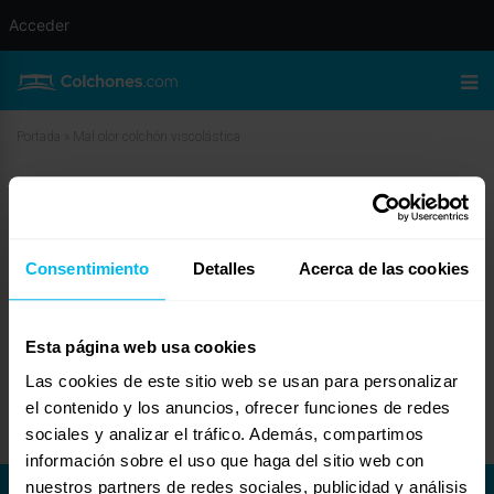
Acceder
Portada
»
Mal olor colchón viscolástica
Mal olor colchón viscolástica
marzo 11, 2010 a las 12:49 pm
#11575
Pol
Invitado
Consentimiento
Detalles
Acerca de las cookies
Esta página web usa cookies
Las cookies de este sitio web se usan para personalizar
Hola a mi me tardo pero bastante en irse el olor, quizas 20 dias o mas. El
mio era de viscolastica y enrrollado al vacio. Dura pero se termina llendo.
el contenido y los anuncios, ofrecer funciones de redes
sociales y analizar el tráfico. Además, compartimos
información sobre el uso que haga del sitio web con
nuestros partners de redes sociales, publicidad y análisis