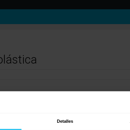
olástica
ierto que todos los colchones cuando se abren en el domicilio desprenden un olor alg
ha pasado una vez y ahora con el mismo modelo te sucede lo mismo creo que deberías d
Detalles