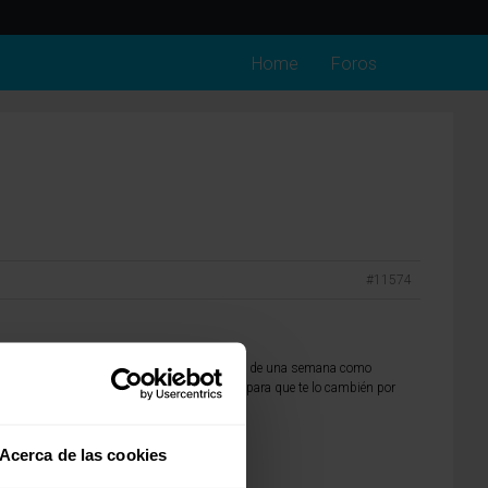
Home
Foros
#11574
o desagrable pero se puede aguantar y al cabo de una semana como
e hablar con la tienda donde lo compraste para que te lo cambién por
Acerca de las cookies