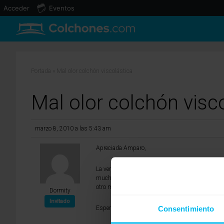
Acceder
Eventos
Portada
»
Mal olor colchón viscolástica
Mal olor colchón visc
marzo 8, 2010 a las 5:43 am
Apreciada Amparo,
La verdad es un poco raro esto que indicas. Es c
mucho suele desaparecer por completo. Si ya te 
otro modelo que te guste.
Dormity
Invitado
Consentimiento
Espero haberte sido de ayuda.