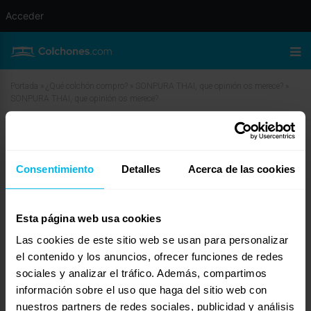
Acceder
Portada
»
¿Qué colchón compro?
»
SONPURA THAI, que opinión os merece?
»
SONPURA THAI, que opinión os merece?
SONPURA THAI, que opinión os
merece?
Consentimiento
Detalles
Acerca de las cookies
marzo 26, 2010 a las 1:30 pm
#11474
Josep
Invitado
Esta página web usa cookies
Las cookies de este sitio web se usan para personalizar
el contenido y los anuncios, ofrecer funciones de redes
sociales y analizar el tráfico. Además, compartimos
Gracias Fernando,
me parece correcta esta forma de envio, hablamos por correo electronico,
información sobre el uso que haga del sitio web con
saludos.
nuestros partners de redes sociales, publicidad y análisis