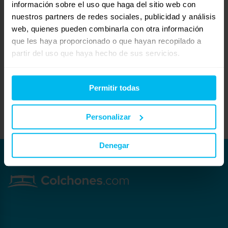
te cubrirá la garantía. Pero hay otros modelos, por ejemplo de Lattoflex que sí
información sobre el uso que haga del sitio web con
se pueden poner.
nuestros partners de redes sociales, publicidad y análisis
Otra cosa es que en los dos casos lo más recomendable sea un
web, quienes pueden combinarla con otra información
multiláminas, por transpiración y, sobre todo, porque refuerza la
que les haya proporcionado o que hayan recopilado a
adaptabilidad de estos colchones haciendo un equipo de descanso más
partir del uso que haya hecho de sus servicios.
«coherente».
Un saludo:
María José Asín
Tiendas Beds Zaragoza
Permitir todas
976132650
http://www.bedszaragoza.es
Personalizar
Denegar