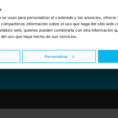
er un opción excelente en Dorwin, en el modelo Furier, de 13 cms de HR y 7 de visco 
s
b se usan para personalizar el contenido y los anuncios, ofrecer
s, compartimos información sobre el uso que haga del sitio web 
 análisis web, quienes pueden combinarla con otra información q
r del uso que haya hecho de sus servicios.
Personalizar