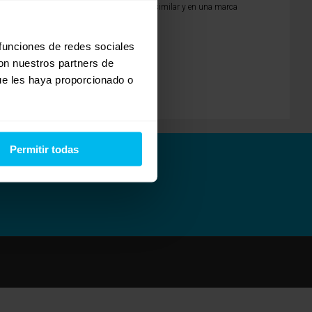
de 80Kgs/m3, en un entorno presupuestario similar y en una marca
 funciones de redes sociales
con nuestros partners de
ue les haya proporcionado o
Permitir todas