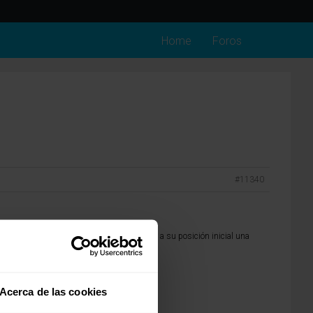
Home
Foros
#11340
e adaptabilidad, de durabilidad y de volver a su posición inicial una
tequilla.
Acerca de las cookies