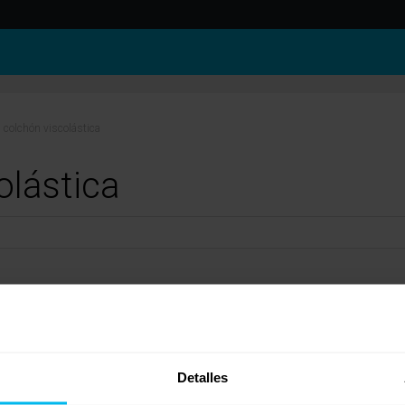
n colchón viscolástica
olástica
Es un tipo de espumación basada en el polímero de poliuretano que tiene más capacidad d
cional.
visco. Ahora bien 50 de densidad en más de 2 cms, a altas temperaturas eso parece man
Detalles
iene tantos centímetros o no los tiene.