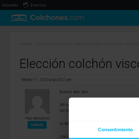
Acceder
Eventos
Portada
»
¿Qué colchón compro?
»
Elección colchón viscolástica
»
Elecció
Elección colchón visc
febrero 11, 2010 a las 6:22 am
Buenos días Xavi.
HR significa High Resilience (alta resiliencia). 
vez liberado el peso (resiliencia) que el foam tradi
mas-descanso
La densidad, en este caso 50, es la firmeza del 
Invitado
Consentimiento
Una cuestión que me ha sorprendido es el +/-, o t