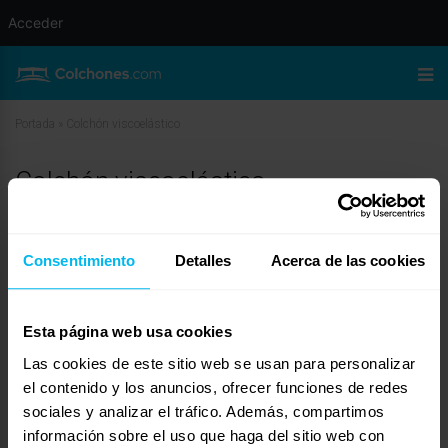
Acceder
Portada
»
Colchón viscoelástico
Colchón viscoelástico
enero 30, 2010 a las 6:20 am
#11282
ZEN DESCANS
Invitado
Consentimiento
Detalles
Acerca de las cookies
Esta página web usa cookies
Buenas tardes:
Las cookies de este sitio web se usan para personalizar
Decirte que un buen cpolchon de visco no necesiota la transpiración lateral
ni con 3D eso es un argumento de venta que no sirve de nada en mi humilde
el contenido y los anuncios, ofrecer funciones de redes
opinion.
sociales y analizar el tráfico. Además, compartimos
En Zen Descans tenemos una amplia gama de colchones de visco y
información sobre el uso que haga del sitio web con