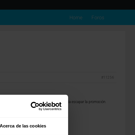
Home
Foros
#11256
te sea más confortable pero yo de ti no dejaría escapar la promoción.
Acerca de las cookies