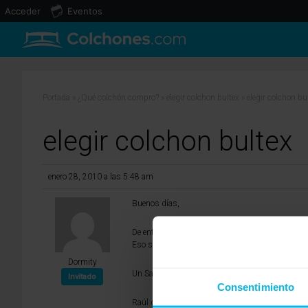
Acceder
Eventos
Portada
»
¿Qué colchón compro?
»
elegir colchon bultex
»
elegir colchon bu
elegir colchon bultex
enero 28, 2010 a las 5:48 am
Buenos días,
De entre tosos los modelos te recomiendo el Anive
Eso si informate que sucede en caso de devoluci
Dormity
Un Saludo.
Invitado
Consentimiento
Raúl de Dormity.