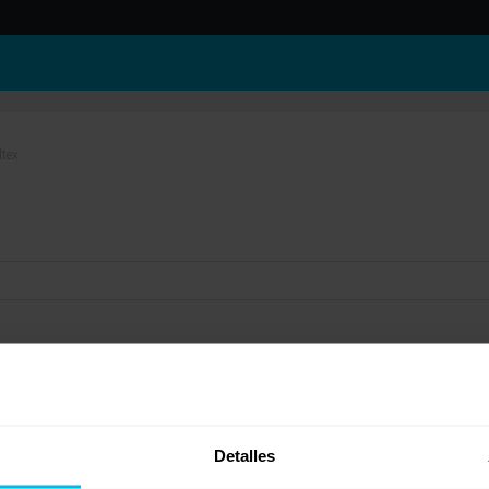
ltex
rsario y el Zenit. Se trata de dos colchones excelentes. Pruebalos y quédate con el que 
ón una vez haya terminado la promoción.
Detalles