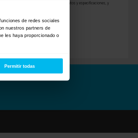
nte visco y un excelente soporte, te dan datos y especificaciones, y
 funciones de redes sociales
r ser de tu ayuda.
con nuestros partners de
ue les haya proporcionado o
Permitir todas