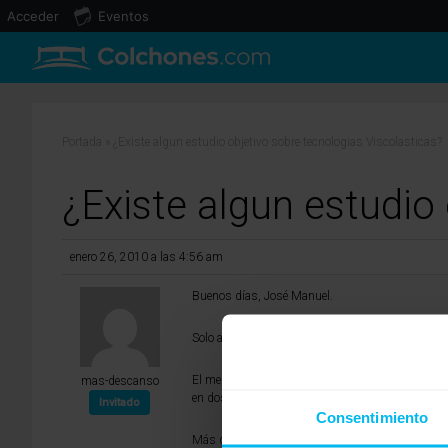
Acceder
Eventos
Portada
»
¿Existe algun estudio objetivo sobre tecnologias Viscolasticas?
¿Existe algun estudio
enero 26, 2010 a las 4:56 am
Buenos días, José Manuel.
Solo a través de cuidatuespalda o de fundacionkov
El mercado actual está saturado de datos, contra
mas-descanso
en dos marcas Tempur y SwissConfort, porque son
Invitado
Consentimiento
Más que los datos que se viertan desde las págin