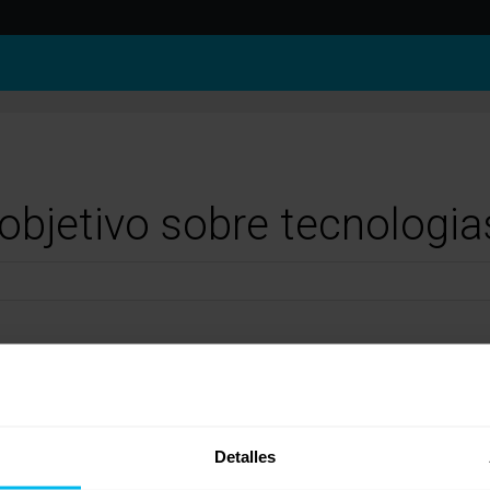
 objetivo sobre tecnologia
acks podrás tener cierto acceso a información. No es frecuente la publicación de este 
dicciones y malas prácticas por parte de vendedores y establecimientos. El mercado de
 las mejores; cada una con sus especificaciones y tecnología, pero son las mejores e
Detalles
as de internet la mejor opción siempre será acudir a un centro especializado en desca