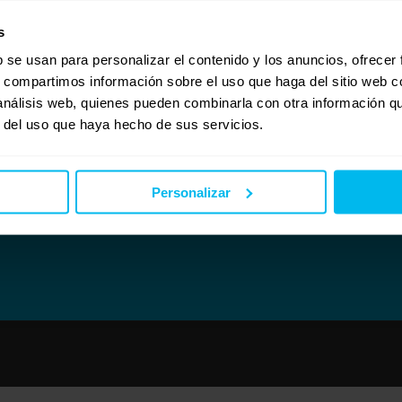
istas serán de más ayuda que leer o comparar datos. Hay casas que dicen usar un excele
barse en el.
s
b se usan para personalizar el contenido y los anuncios, ofrecer
to o asesoramiento de marcas o materiales no dudes en contactar conmigo para intenta
s, compartimos información sobre el uso que haga del sitio web 
 análisis web, quienes pueden combinarla con otra información q
r del uso que haya hecho de sus servicios.
Personalizar