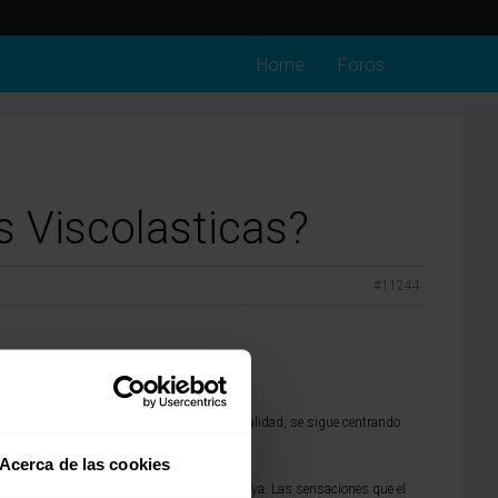
Home
Foros
s Viscolasticas?
#11244
tipo de estudios, que los habrá realizados.
l visco, aunque muy explotado, el de alta calidad, se sigue centrando
n visco-elástico.
Acerca de las cookies
nso y probar los diferentes sistemas que haya. Las sensaciones que el