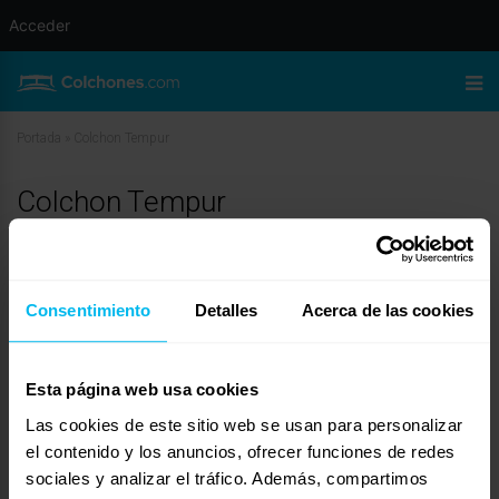
Acceder
Portada
»
Colchon Tempur
Colchon Tempur
enero 25, 2010 a las 12:31 pm
#11228
javier de descansum
Invitado
Consentimiento
Detalles
Acerca de las cookies
Buenas Fer:
Esta página web usa cookies
Bueno, primero decirte que el material Tempur, es uno de los mejores
Las cookies de este sitio web se usan para personalizar
viscoelasticos que hay en el mercado, pero lo que si tienes que saber, que es
el contenido y los anuncios, ofrecer funciones de redes
el que más densidad tiene, problema de eso, que si eres muy nervioso, no te
sociales y analizar el tráfico. Además, compartimos
puedes mover con tranquilidad, cosas que en otras visco de SWISS