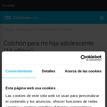
Acceder
Portada
»
Colchón para mi hija adolescente (14 añitos)
Colchón para mi hija adolescente
(14 añitos)
julio 9, 2010 a las 3:43 am
#11150
Dormity
Invitado
Consentimiento
Detalles
Acerca de las cookies
Esta página web usa cookies
Características
El sistema de muelles ensacados está dispuesto en bolsitas individuales
Las cookies de este sitio web se usan para personalizar
de algodón. Los muelles del Gustav de Somnika® han sido fabricados en
el contenido y los anuncios, ofrecer funciones de redes
acero templado para evitar deformaciones que aparecen con el paso del