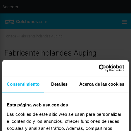
Acceder
Portada
»
Fabricante holandes Auping
Fabricante holandes Auping
julio 9, 2010 a las 3:26 am
#11139
Dormity
Invitado
Consentimiento
Detalles
Acerca de las cookies
Características
Esta página web usa cookies
El colchón Basic Visco de Somnika® cuenta con dos capas de diferentes
densidades y firmezas, que aseguran un mejor descanso.
Las cookies de este sitio web se usan para personalizar
el contenido y los anuncios, ofrecer funciones de redes
Capa superior de 3 cm de viscolástica, que trabaja de forma óptima para
nuestro cuerpo. Este material es termosensible, por lo que al contacto del
sociales y analizar el tráfico. Además, compartimos