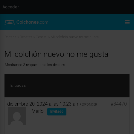
Acceder
Portada
»
Debates
»
General
»
Mi colchón nuevo no me gusta
Mi colchón nuevo no me gusta
Mostrando 3 respuestas a los debates
Entradas
diciembre 20, 2024 a las 10:23 am
#34470
RESPONDER
Mario
Invitado