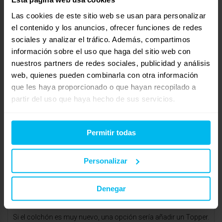
de colchón y al principio parecía que no podía ni moverme por
Las cookies de este sitio web se usan para personalizar
las mañanas. A veces es cuestión de adaptación, pero si
el contenido y los anuncios, ofrecer funciones de redes
después de dos meses sigues despertando destrozado, igual
sociales y analizar el tráfico. Además, compartimos
es que no es el colchón que necesitas.
información sobre el uso que haga del sitio web con
nuestros partners de redes sociales, publicidad y análisis
Te recomendaría probar otra opción. Si te siguen dando
web, quienes pueden combinarla con otra información
problemas, siempre puedes mirar otros colchones, incluso
que les haya proporcionado o que hayan recopilado a
con garantía de prueba, que te permitan devolverlo si no te
partir del uso que haya hecho de sus servicios.
convence.
enero 23, 2025 a las 7:53 am
#35102
Permitir todas
RESPONDER
Maxcolchon Parque Principado
Invitado
Personalizar
Denegar
¡Hola Mario!
Si el colchón es muy nuevo, una opción sería añadir un Topper.