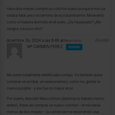
Hace dos meses compré un colchón nuevo porque el mío ya
estaba fatal, pero no termino de acostumbrarme. Me levanto
como si hubiera dormido en el suelo. ¿Os ha pasado? ¿Me
resigno o busco otro?
diciembre 26, 2024 a las 8:48 am
#34488
RESPONDER
Mª CARMEN PEREZ
Invitado
Me siento totalmente identificada contigo. Yo también quise
comprar sin probar, sin asesorarme y, como no, gastar lo
menos posible… y ese fue mi mayor error.
Por suerte, descubrí Maxcolchon (¡lástima no haberlo hecho
antes!). Antes de comprar un nuevo colchón —el mío tenía
menos de dos meses—, la comercial me recomendó una