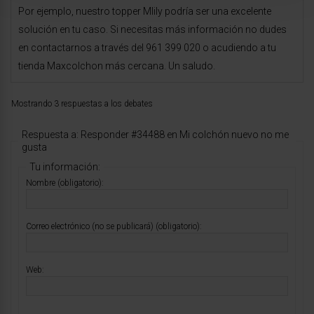
Por ejemplo, nuestro topper Mlily podría ser una excelente
solución en tu caso. Si necesitas más información no dudes
en contactarnos a través del 961 399 020 o acudiendo a tu
tienda Maxcolchon más cercana. Un saludo.
Mostrando 3 respuestas a los debates
Respuesta a: Responder #34488 en Mi colchón nuevo no me
gusta
Tu información:
Nombre (obligatorio):
Correo electrónico (no se publicará) (obligatorio):
Web: