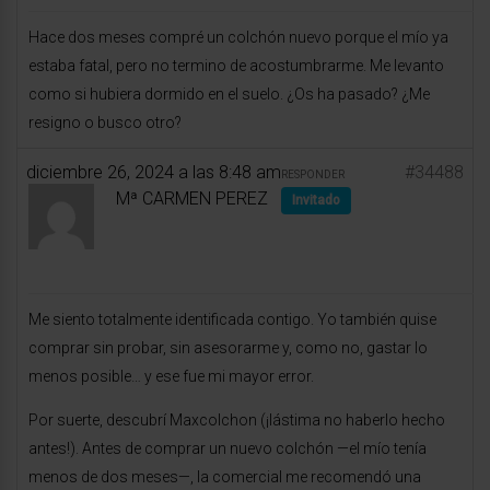
Hace dos meses compré un colchón nuevo porque el mío ya
estaba fatal, pero no termino de acostumbrarme. Me levanto
como si hubiera dormido en el suelo. ¿Os ha pasado? ¿Me
resigno o busco otro?
diciembre 26, 2024 a las 8:48 am
#34488
RESPONDER
Mª CARMEN PEREZ
Invitado
Me siento totalmente identificada contigo. Yo también quise
comprar sin probar, sin asesorarme y, como no, gastar lo
menos posible… y ese fue mi mayor error.
Por suerte, descubrí Maxcolchon (¡lástima no haberlo hecho
antes!). Antes de comprar un nuevo colchón —el mío tenía
menos de dos meses—, la comercial me recomendó una