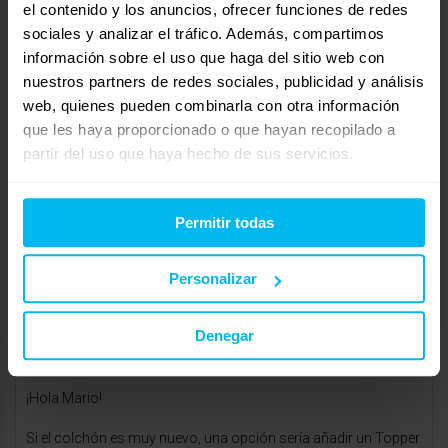
el contenido y los anuncios, ofrecer funciones de redes
de colchón y al principio parecía que no podía ni moverme por
sociales y analizar el tráfico. Además, compartimos
las mañanas. A veces es cuestión de adaptación, pero si
información sobre el uso que haga del sitio web con
después de dos meses sigues despertando destrozado, igual
nuestros partners de redes sociales, publicidad y análisis
es que no es el colchón que necesitas.
web, quienes pueden combinarla con otra información
que les haya proporcionado o que hayan recopilado a
Te recomendaría probar otra opción. Si te siguen dando
partir del uso que haya hecho de sus servicios.
problemas, siempre puedes mirar otros colchones, incluso
con garantía de prueba, que te permitan devolverlo si no te
convence.
Permitir todas
enero 23, 2025 a las 7:53 am
#35102
RESPONDER
Personalizar
Maxcolchon Parque Principado
Invitado
Denegar
¡Hola Mario!
Si el colchón es muy nuevo, una opción sería añadir un Topper.