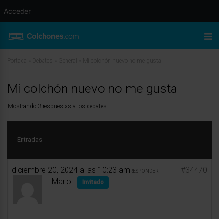
Acceder
Portada
»
Debates
»
General
»
Mi colchón nuevo no me gusta
Mi colchón nuevo no me gusta
Mostrando 3 respuestas a los debates
Entradas
diciembre 20, 2024 a las 10:23 am
#34470
RESPONDER
Mario
Invitado