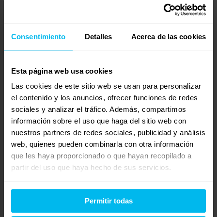
Te adjunto un poco más de información de Biogreen:
https://www.maxcolchon.com/biogreen-cms.html
Consentimiento
Detalles
Acerca de las cookies
Te adjunto el link de nuestra cuna Nube:
https://www.maxcolchon.com/colchon-de-cuna-nube-p-
Esta página web usa cookies
452.html
Las cookies de este sitio web se usan para personalizar
el contenido y los anuncios, ofrecer funciones de redes
En Max colchón fabricamos bajo pedido y lo enviamos a
sociales y analizar el tráfico. Además, compartimos
donde tu quieras! Aproximadamente lo tendrías en 15 días en
información sobre el uso que haga del sitio web con
tu hogar.
nuestros partners de redes sociales, publicidad y análisis
Cualquier duda que puedas tener sin problemas contacta con
web, quienes pueden combinarla con otra información
nosotras al 945198811 o al e-mail
vitoria@maxcolchon.com
.
que les haya proporcionado o que hayan recopilado a
partir del uso que haya hecho de sus servicios.
Un saludo
Rut
Permitir todas
Maxcolchon Vitoria