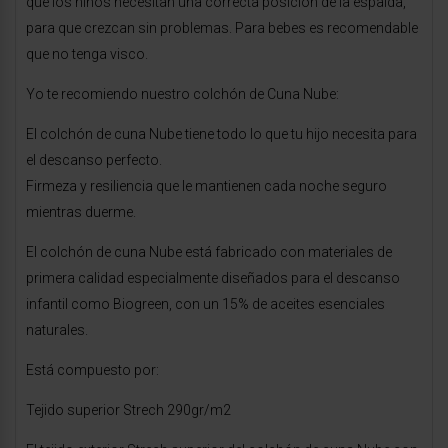
que los niños necesitan una correcta posición de la espalda,
para que crezcan sin problemas. Para bebes es recomendable
que no tenga visco.
Yo te recomiendo nuestro colchón de Cuna Nube:
El colchón de cuna Nube tiene todo lo que tu hijo necesita para
el descanso perfecto.
Firmeza y resiliencia que le mantienen cada noche seguro
mientras duerme.
El colchón de cuna Nube está fabricado con materiales de
primera calidad especialmente diseñados para el descanso
infantil como Biogreen, con un 15% de aceites esenciales
naturales.
Está compuesto por:
Tejido superior Strech 290gr/m2