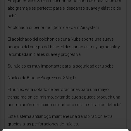
El tejido exterior Strech superior del colchón de cuna Nube con
alto gramaje es perfecto para el descanso suave y elástico del
bebé.
Acolchado superior de 1,5cm de Foam Airsystem
El acolchado del colchón de cuna Nube aporta una suave
acogida del cuerpo del bebé. El descanso es muy agradable y
la tumbada inicial es suave y progresiva.
Su núcleo es muy importante para la seguridad de tú bebé:
Núcleo de Bloque Biogreen de 36kg D
El núcleo está dotado de perforaciones para una mayor
transpiración del mismo, evitando que se pueda producir una
acumulación de dióxido de carbono en la respiración del bebé.
Este sistema antiahogo mantiene una transpiración extra
gracias a las perforaciones del núcleo.