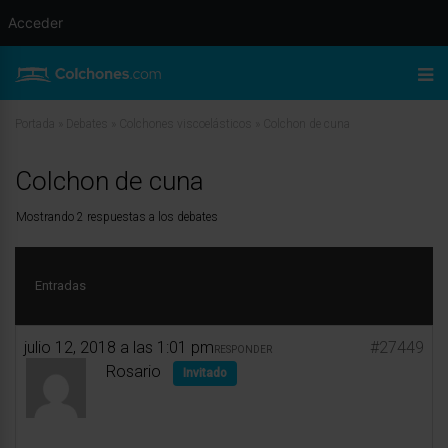
Acceder
Portada
»
Debates
»
Colchones viscoelásticos
»
Colchon de cuna
Colchon de cuna
Mostrando 2 respuestas a los debates
Entradas
julio 12, 2018 a las 1:01 pm
#27449
RESPONDER
Rosario
Invitado