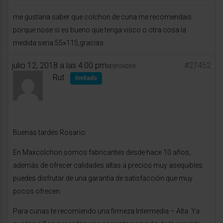
me gustaria saber que colchon de cuna me recomendais
porque nose si es bueno que tenga visco o otra cosa la
medida seria 55×115,gracias
julio 12, 2018 a las 4:00 pm
#27452
RESPONDER
Rut
Invitado
Buenas tardes Rosario:
En Maxcolchon somos fabricantes desde hace 10 años,
además de ofrecer calidades altas a precios muy asequibles
puedes disfrutar de una garantía de satisfacción que muy
pocos ofrecen.
Para cunas te recomiendo una firmeza Intermedia – Alta. Ya