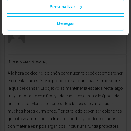
C/Eduardo Dato Nº38- Bajo
Personalizar
TLF: 945 198 811 E-mail:
vitoria@maxcolchon.com
julio 13, 2018 a las 11:11 am
#27457
Denegar
RESPONDER
Milcolchones.com
Invitado
Buenos días Rosario,
A la hora de elegir el colchón para nuestro bebé debemos tener
en cuenta que esté debe proporcionarle una base firme sobre
la que descansar. El objetivo es mantener la espalda recta, algo
muy importante en niños y adolescentes durante la época de
crecimiento. Más en el caso de los bebés que van a pasar
muchas horas durmiendo. Por otro lado deben ser colchones
que ofrezcan una buena transpirabilidad y confeccionados
con materiales hipoalergénicos. Incluir una funda protectora