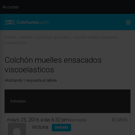
Acceder
Portada
»
Debates
»
Colchones de Muelles
»
Colchón muelles ensacados
viscoelasticos
Colchón muelles ensacados
viscoelasticos
Mostrando 1 respuesta al debate
Entradas
mayo 25, 2016 a las 6:32 pm
#24846
RESPONDER
Victoria
Invitado