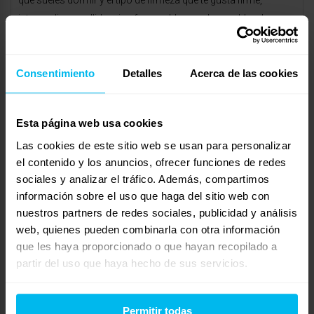
que sueles dormir y el tipo de firmeza que te gusta firme,
intermedio o mullido, si sufres problemas de espalda, alguna
operación, si eres caluroso o si duermes en pareja, etc..
Te invito a que visites nuestra página web, o si lo prefieres
Consentimiento
Detalles
Acerca de las cookies
pases por nuestras tiendas físicas, donde esteremos
encantados de poder asesorarte de forma personalizada.
Esta página web usa cookies
https://www.maxcolchon.com/
Las cookies de este sitio web se usan para personalizar
Si quieres también puedes llamarnos al 977 542 658 o
el contenido y los anuncios, ofrecer funciones de redes
enviarnos un correo a tarragona@maxcolchon y te
sociales y analizar el tráfico. Además, compartimos
asesoraremos al momento.
información sobre el uso que haga del sitio web con
nuestros partners de redes sociales, publicidad y análisis
Un saludo
web, quienes pueden combinarla con otra información
Elena
que les haya proporcionado o que hayan recopilado a
_______________________________
partir del uso que haya hecho de sus servicios.
Tienda Maxcolchon Tarragona
Tel. 977 542 658 / 961 399 020
Permitir todas
http://www.maxcolchon.com