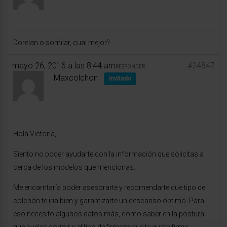
Dorelan o somilar, cual mejor?
mayo 26, 2016 a las 8:44 am
#24847
RESPONDER
Maxcolchon
Invitado
Hola Victoria,
Siento no poder ayudarte con la información que solicitas a
cerca de los modelos que mencionas.
Me encarntaría poder asesorarte y recomendarte que tipo de
colchón te iria bien y garantizarte un descanso óptimo. Para
eso necesito algunos datos más, como saber en la postura