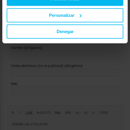
Personalizar
Mostrando 1 respuesta al debate
Respuesta a: Responder #24847 en Colchón muelles
Denegar
ensacados viscoelasticos
Tu información:
Nombre (obligatorio):
Correo electrónico (no se publicará) (obligatorio):
Web: