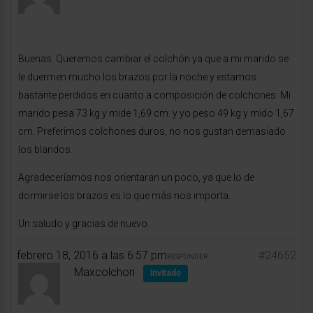
Buenas. Queremos cambiar el colchón ya que a mi marido se
le duermen mucho los brazos por la noche y estamos
bastante perdidos en cuanto a composición de colchones. Mi
marido pesa 73 kg y mide 1,69 cm. y yo peso 49 kg y mido 1,67
cm. Preferimos colchones duros, no nos gustan demasiado
los blandos.
Agradeceríamos nos orientaran un poco, ya que lo de
dormirse los brazos es lo que más nos importa.
Un saludo y gracias de nuevo.
febrero 18, 2016 a las 6:57 pm
#24652
RESPONDER
Maxcolchon
Invitado