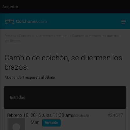
Acceder
Portada
»
Debates
»
¿Qué colchón compro?
»
Cambio de colchón, se duermen
los brazos.
Cambio de colchón, se duermen los
brazos.
Mostrando 1 respuesta al debate
Entradas
febrero 18, 2016 a las 11:38 am
#24647
RESPONDER
Mar
Invitado