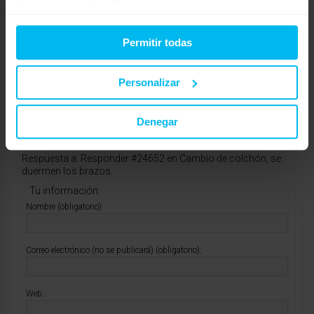
Un saludo, Sandra.
Tienda Maxcolchon S.S. de los Reyes C.C. La Viña Local PB11
Permitir todas
E-mail:
ssreyes@maxcolchon.com
Tel. 915 994 221.
Personalizar
http://www.maxcolchon.com
Denegar
Mostrando 1 respuesta al debate
Respuesta a: Responder #24652 en Cambio de colchón, se
duermen los brazos.
Tu información:
Nombre (obligatorio):
Correo electrónico (no se publicará) (obligatorio):
Web: