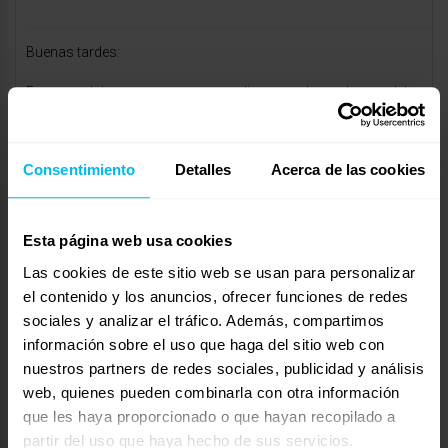
Buenas tardes:
En maxcolchon tenemos una amplia gama de productos del
descanso para todo tipo de encesidades. En vuestro caso, yo
os aconsejaría el colchón Sojamax. Está compuesto por una
Consentimiento
Detalles
Acerca de las cookies
capa de viscoelástica de 90 kg de densidad y 2 HR perfilados
espumación más resitente y duradera, para una adpatación
máxima. La firmeza es intermedia-alta. Está diseñado con el fin
Esta página web usa cookies
de aportar un descanso sin presiones ni dolencias
Las cookies de este sitio web se usan para personalizar
musculares, para así tener una noche de sueño mucho más
el contenido y los anuncios, ofrecer funciones de redes
reparadora y sin despertares inoportunos.
sociales y analizar el tráfico. Además, compartimos
Si desea más información o ampliación de ésta, no dude en
información sobre el uso que haga del sitio web con
contactar con nosotros, ya sea por teléfono o visitando
nuestros partners de redes sociales, publicidad y análisis
web, quienes pueden combinarla con otra información
nuestras tiendas.
que les haya proporcionado o que hayan recopilado a
Estaremos encantados de atenderle.
partir del uso que haya hecho de sus servicios.