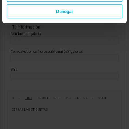
Mostrando 1 respuesta al debate
Denegar
Respuesta a: Responder #23849 en Rosen Neo vs Sealy
Seabring plush
Tu información:
Nombre (obligatorio):
Correo electrónico (no se publicará) (obligatorio):
Web: