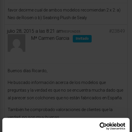
favor decirme cual de ambos modelos recomiendan 2 x 2: a)
Neo de Rosen o b) Seabring Plush de Sealy
julio 28, 2015 a las 8:21 am
#23849
RESPONDER
Mª Carmen Garcia
Invitado
Buenos días Ricardo,
He buscado información acerca de los modelos que
preguntas y la verdad es que no se encuentra mucha dado que
al parecer son colchones que no están fabricados en España.
También he comprobado valoraciones de clientes que la
verdad, no son muy buenas.
Si quiere optar un colchón de calidad, fabricados a nivel