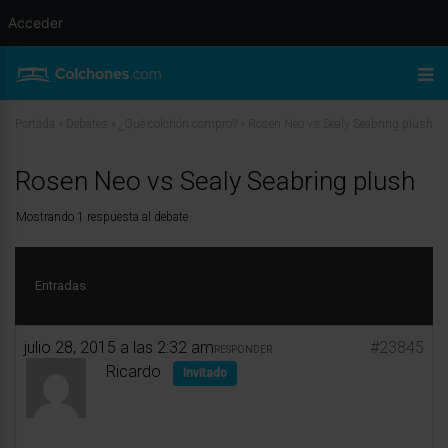
Acceder
Portada
»
Debates
»
¿Qué colchón compro?
»
Rosen Neo vs Sealy Seabring plush
Rosen Neo vs Sealy Seabring plush
Mostrando 1 respuesta al debate
Entradas
julio 28, 2015 a las 2:32 am
#23845
RESPONDER
Ricardo
Invitado