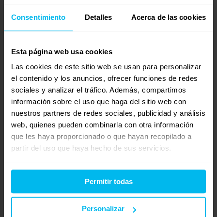
nacional y con unos descuentos y precios insuperables, te
Consentimiento
Detalles
Acerca de las cookies
invito a que visites nuestra pagina web
http://www.latiendahome.com
.
Esta página web usa cookies
No obstante, te adjunto el enlace por si quieres mirar nuestros
modelos.
Las cookies de este sitio web se usan para personalizar
el contenido y los anuncios, ofrecer funciones de redes
http://www.latiendahome.com/colchones.html
sociales y analizar el tráfico. Además, compartimos
información sobre el uso que haga del sitio web con
Si tienes cualquier duda, no dudes en ponerse con en contacto
nuestros partners de redes sociales, publicidad y análisis
con nuestro departamento comercial en el teléfono gratuito
web, quienes pueden combinarla con otra información
900 494 255 . Nuestro horario de atención es de lunes a
que les haya proporcionado o que hayan recopilado a
domingos de 9 a 23hs
partir del uso que haya hecho de sus servicios.
Un saludo.
Mari Carmen Garcia
Permitir todas
La Tienda HOME
Personalizar