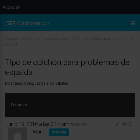
Acceder
Portada
»
Debates
»
¿Qué colchón compro?
»
Tipo de colchón para problemas de
espalda
Tipo de colchón para problemas de
espalda
Mostrando 5 respuestas a los debates
Entradas
junio 19, 2010 a las 2:14 pm
#10673
RESPONDER
María
Invitado