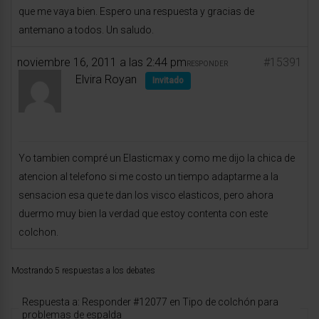
que me vaya bien. Espero una respuesta y gracias de
antemano a todos. Un saludo.
noviembre 16, 2011 a las 2:44 pm
#15391
RESPONDER
Elvira Royan
Invitado
Yo tambien compré un Elasticmax y como me dijo la chica de
atencion al telefono si me costo un tiempo adaptarme a la
sensacion esa que te dan los visco elasticos, pero ahora
duermo muy bien la verdad que estoy contenta con este
colchon.
Mostrando 5 respuestas a los debates
Respuesta a: Responder #12077 en Tipo de colchón para
problemas de espalda