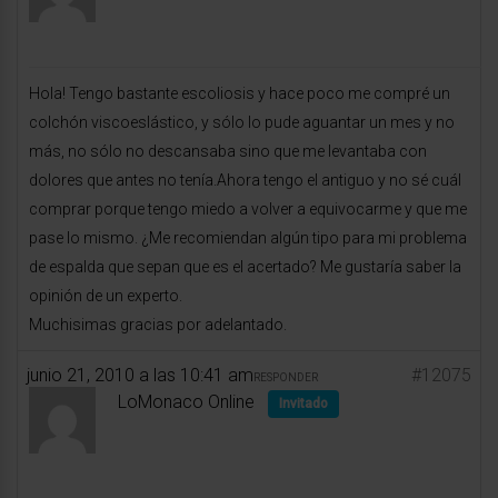
Hola! Tengo bastante escoliosis y hace poco me compré un
colchón viscoeslástico, y sólo lo pude aguantar un mes y no
más, no sólo no descansaba sino que me levantaba con
dolores que antes no tenía.Ahora tengo el antiguo y no sé cuál
comprar porque tengo miedo a volver a equivocarme y que me
pase lo mismo. ¿Me recomiendan algún tipo para mi problema
de espalda que sepan que es el acertado? Me gustaría saber la
opinión de un experto.
Muchisimas gracias por adelantado.
junio 21, 2010 a las 10:41 am
#12075
RESPONDER
LoMonaco Online
Invitado