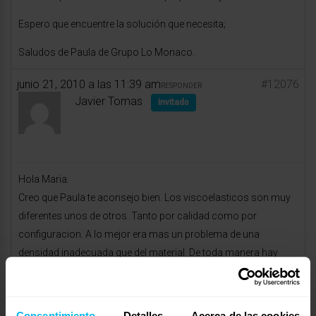
Espero que encuentre la solución que necesita;
Saludos de Paula de Grupo Lo Monaco.
junio 21, 2010 a las 11:39 am
#12076
RESPONDER
Javier Tomas
Invitado
Hola Maria.
Creo que Paula te aconsejo bien. Los viscoelasticos son muy
diferentes unos de otros. Tanto por calidad como por
configuracion. A lo mejor era mas un problema de una
densidad inadecuada que del material. De toda manera hay
mas tipos de espumaciones y puede que alguna te vaya bien.
De todas maneras, como dice Paula, ningun colchon es
medicina.
Consentimiento
Detalles
Acerca de las cookies