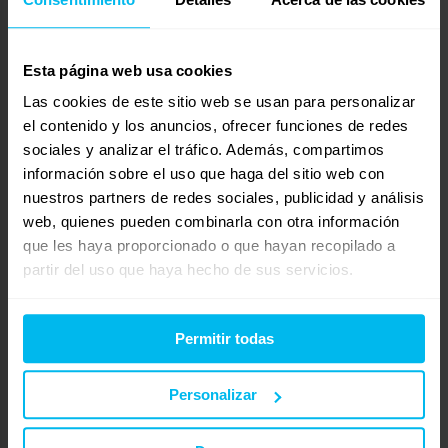
Un saludo
Javier Tomas
Esta página web usa cookies
http://www.tucolchonencasa.com
Las cookies de este sitio web se usan para personalizar
junio 23, 2010 a las 3:41 am
#12077
el contenido y los anuncios, ofrecer funciones de redes
RESPONDER
MaxColchon
sociales y analizar el tráfico. Además, compartimos
Invitado
información sobre el uso que haga del sitio web con
nuestros partners de redes sociales, publicidad y análisis
web, quienes pueden combinarla con otra información
que les haya proporcionado o que hayan recopilado a
Generalmente se necesita un periodo de adaptacion en el
partir del uso que haya hecho de sus servicios.
material viscoelastico, y es normal que al principio notes que
duermes menos o te levantas no estando descansado.
Permitir todas
Yo personalmente tengo el mismo problema que tu con una
desviacion del 45 % y duermo sobre viscoelastica y no tengo la
Personalizar
sensacion que comentas, PERO tampoco hay un colchon
generico para todas las personas.