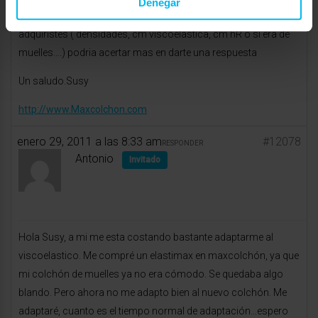
Denegar
Si me pudieras decir algo mas sobre el colchon que
adquiristes ( densidades, cm viscoelastica, cm hR o si era de
muelles….) podria acertar mas en darte una respuesta
Un saludo.Susy
http://www.Maxcolchon.com
enero 29, 2011 a las 8:33 am
#12078
RESPONDER
Antonio
Invitado
Hola Susy, a mi me esta costando bastante adaptarme al
viscoelastico. Me compré un elastimax en maxcolchón, ya que
mi colchón de muelles ya no era cómodo. Se quedaba algo
blando. Pero ahora no me adapto bien al nuevo colchón. Me
adaptaré, cuanto es el tiempo normal de adaptación…espero