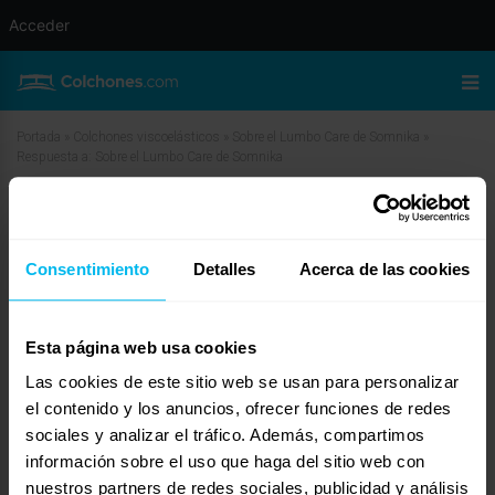
Acceder
Portada
»
Colchones viscoelásticos
»
Sobre el Lumbo Care de Somnika
»
Respuesta a: Sobre el Lumbo Care de Somnika
Respuesta a: Sobre el Lumbo Care
de Somnika
Consentimiento
Detalles
Acerca de las cookies
noviembre 12, 2025 a las 8:53 am
#41793
Olga
Invitado
Esta página web usa cookies
Las cookies de este sitio web se usan para personalizar
el contenido y los anuncios, ofrecer funciones de redes
sociales y analizar el tráfico. Además, compartimos
Yo lo compré hace 4 meses y lo voy a cambiar, me levanto que no puedo ni
girar la espalda y con más dolores de los que tenía, yo lo cogí porque me lo
información sobre el uso que haga del sitio web con
recomendó la dependienta y es lo peor que he hecho además de carísimo y al
nuestros partners de redes sociales, publicidad y análisis