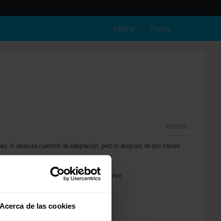
Home
Foros
#35096
nas. A veces es cuestión de adaptación, pero si después de dos meses
a, que te permitan devolverlo si no te convence.
Acerca de las cookies