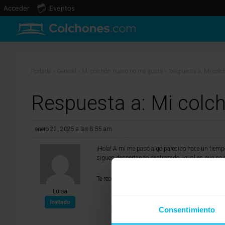
Acceder
Eventos
Portada
»
General
»
Mi colchón nuevo no me gusta
»
Respuesta a: Mi col
Respuesta a: Mi colc
enero 22, 2025 a las 8:55 am
¡Hola! A mí me pasó algo parecido hace un tiemp
sigues despertando destrozado, igual es que no e
Te recomendaría probar otra opción. Si te siguen
Luisa
Invitado
Consentimiento