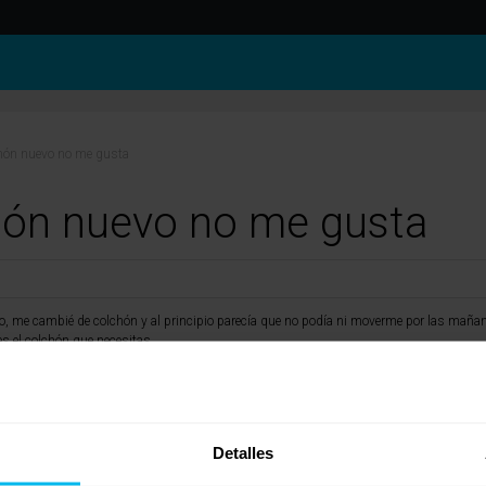
chón nuevo no me gusta
hón nuevo no me gusta
o, me cambié de colchón y al principio parecía que no podía ni moverme por las maña
s el colchón que necesitas.
 dando problemas, siempre puedes mirar otros colchones, incluso con garantía de prueb
Detalles