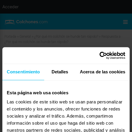
Acceder
Portada
»
General
»
¿Por qué mi colchón se hunde tan rápido?
»
Respuesta a:
¿Por qué mi colchón se hunde tan rápido?
Respuesta a: ¿Por qué mi colchón
se hunde tan rápido?
Consentimiento
Detalles
Acerca de las cookies
enero 9, 2025 a las 8:47 am
#34810
Maxcolchon Nexum
Invitado
Esta página web usa cookies
Las cookies de este sitio web se usan para personalizar
el contenido y los anuncios, ofrecer funciones de redes
sociales y analizar el tráfico. Además, compartimos
¡Hola! Revisa tu base, si tienes un problema en la base, se te habrá
deformado el colchón por ello. Si no, prueba a comprar un colchón que tenga
información sobre el uso que haga del sitio web con
gran densidad en los materiales. A menor densidad, menor es la
nuestros partners de redes sociales, publicidad y análisis