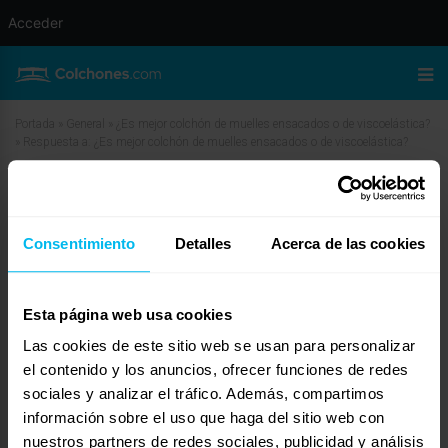
Acceder
Portada
»
General
»
¿Es mejor colchón de muelles ensacados o de viscoelástica?
»
Respuesta a: ¿Es mejor colchón de muelles ensacados o de viscoelástica?
Respuesta a: ¿Es mejor colchón de
muelles ensacados o de
Consentimiento
Detalles
Acerca de las cookies
viscoelástica?
octubre 22, 2024 a las 6:54 am
#33443
Esta página web usa cookies
Maxcolchon
Invitado
Las cookies de este sitio web se usan para personalizar
el contenido y los anuncios, ofrecer funciones de redes
sociales y analizar el tráfico. Además, compartimos
información sobre el uso que haga del sitio web con
¡Hola, Marta!
nuestros partners de redes sociales, publicidad y análisis