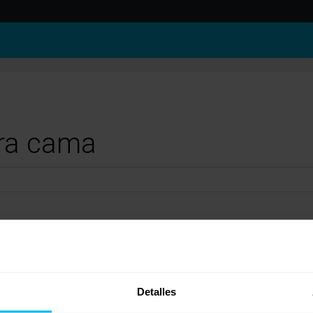
ara cama
maxcolchon.com
) o a acudir a tu tienda Maxcolchon más cercana. Un saludo.
Detalles