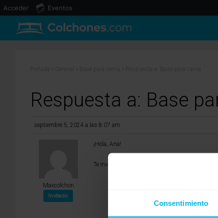
Acceder
Eventos
Portada
»
General
»
Base para cama
»
Respuesta a: Base para cama
Respuesta a: Base p
septiembre 5, 2024 a las 8:07 am
¡Hola, Ana!
Te invitamos a visitar nuestra web:(
http://www.
Maxcolchon
Invitado
Consentimiento