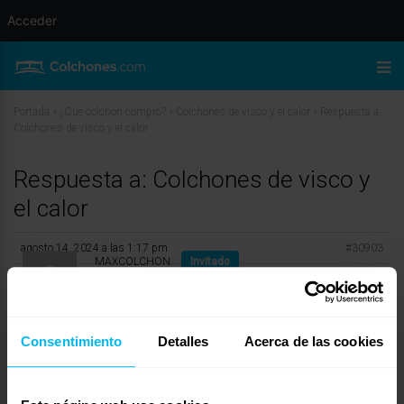
Acceder
Portada
»
¿Qué colchón compro?
»
Colchones de visco y el calor
»
Respuesta a:
Colchones de visco y el calor
Respuesta a: Colchones de visco y
el calor
agosto 14, 2024 a las 1:17 pm
#30903
MAXCOLCHON
Invitado
Consentimiento
Detalles
Acerca de las cookies
¡Hola, Elisa!
Es posible que hayas escuchado que los colchones viscoelásticos tienden a
dar calor, pero esta afirmación merece una aclaración. En realidad, estos