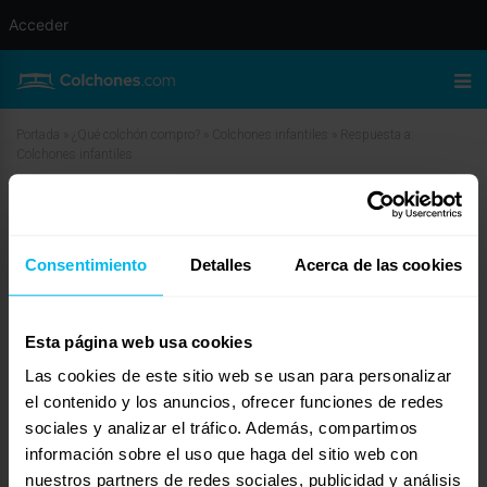
Acceder
Portada
»
¿Qué colchón compro?
»
Colchones infantiles
»
Respuesta a:
Colchones infantiles
Respuesta a: Colchones infantiles
Consentimiento
Detalles
Acerca de las cookies
julio 22, 2024 a las 7:57 am
#30567
MAXCOLCHON
Invitado
Esta página web usa cookies
Las cookies de este sitio web se usan para personalizar
¡Hola, Natalia! Te adjuntamos algunos enlaces para que los revises. Para
el contenido y los anuncios, ofrecer funciones de redes
obtener más información, te invitamos a visitar cualquiera de nuestras más
sociales y analizar el tráfico. Además, compartimos
de 100 tiendas Maxcolchon.
información sobre el uso que haga del sitio web con
-https://www.maxcolchon.com/colchonetas-c-60/colchoneta-blue-p-560?
nuestros partners de redes sociales, publicidad y análisis