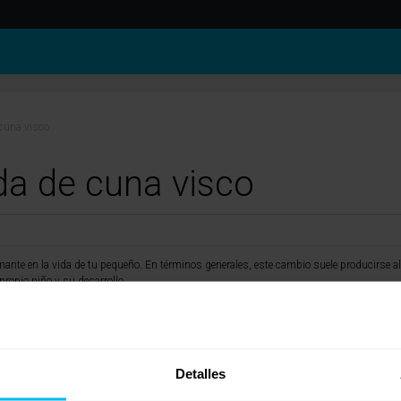
cuna visco
a de cuna visco
nte en la vida de tu pequeño. En términos generales, este cambio suele producirse al
ropio niño y su desarrollo.
en almohada hasta que sean capaces de moverse y cambiar de posición por sí mismos d
Detalles