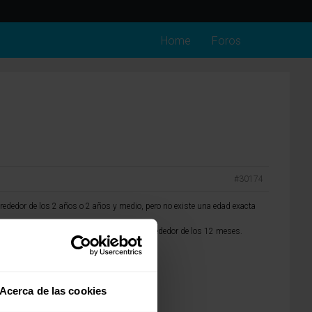
Home
Foros
#30174
rededor de los 2 años o 2 años y medio, pero no existe una edad exacta
urante el sueño, lo cual suele ocurrir alrededor de los 12 meses.
Acerca de las cookies