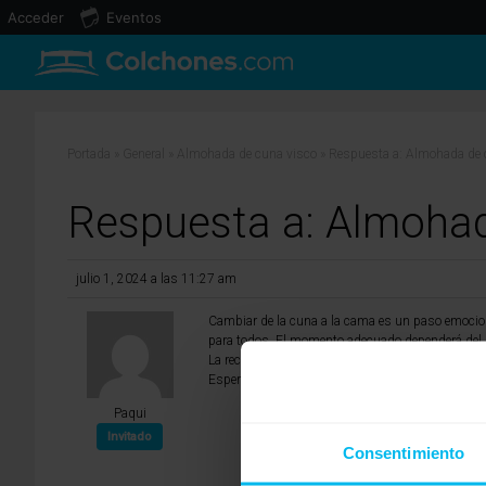
Acceder
Eventos
Portada
»
General
»
Almohada de cuna visco
»
Respuesta a: Almohada de 
Respuesta a: Almohad
julio 1, 2024 a las 11:27 am
Cambiar de la cuna a la cama es un paso emociona
para todos. El momento adecuado dependerá del p
La recomendación general es que los bebés no us
Espero haber sido de ayuda.
Paqui
Invitado
Consentimiento