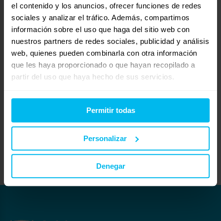
alguna dolencia muscular.
el contenido y los anuncios, ofrecer funciones de redes
Te invito a qué visites nuestra página web, así podrás orientarte en precio y
sociales y analizar el tráfico. Además, compartimos
calidades, te dejo el enlace,
información sobre el uso que haga del sitio web con
https://www.maxcolchon.com/
nuestros partners de redes sociales, publicidad y análisis
web, quienes pueden combinarla con otra información
También te dejo el enlace para que puedas desplazarte a una de nuestras
tiendas y así un asesor en el descanso podrá explicarte cuál está indicado
que les haya proporcionado o que hayan recopilado a
para ti,
partir del uso que haya hecho de sus servicios.
https://www.maxcolchon.com/tiendas-de-colchones.html
Para cualquier duda que se te ocasione, no dudes en contactarnos,
Permitir todas
estaremos encantados de atenderte personalmente,
Un saludo
Raquel
Personalizar
C.C VALLSUR MAXCOLCHON VALLADOLID 983 476 399
vallsur@maxcolchon.com
Denegar