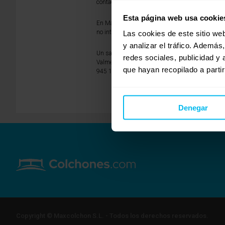
contactarnos tanto por teléfono como por correo 
Esta página web usa cookie
En Maxcolchon somos fabricantes desde hace más 
no intervenir terceros en su compra. Además, co
Las cookies de este sitio we
y analizar el tráfico. Ademá
Un saludo,
redes sociales, publicidad y
Valme y Macarena, sus asesoras de Maxcolchon Sevi
que hayan recopilado a parti
945 153 246 |
sevilla@maxcolchon.com
Denegar
Copyright © Maxcolchon S.L. - Todos los derechos reservados.