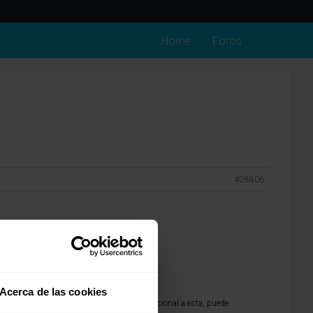
Home
Foros
#28806
 articulando perfectamente.
Acerca de las cookies
promiso. Cualquier duda o información adicional a esta, puede