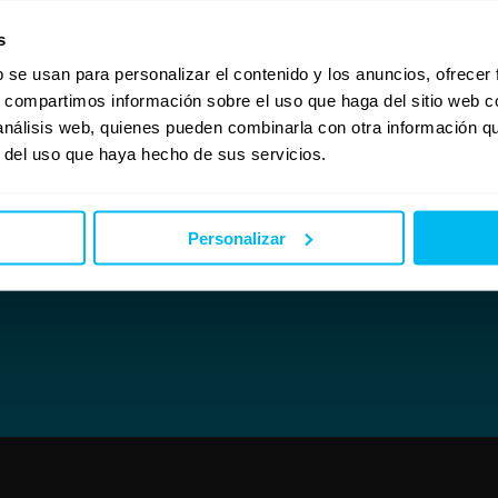
y le atenderemos encantadas.
s
de 10 años; esto nos permite cubrir necesidades en cuanto a diseño, tamaños y petic
ntamos con tiendas por toda España donde poder ver y probar nuestros productos, y 
b se usan para personalizar el contenido y los anuncios, ofrecer
s, compartimos información sobre el uso que haga del sitio web 
 análisis web, quienes pueden combinarla con otra información q
lla, P.I. Manchón, edf. puerta aljarafe, local B1, Tomares (Sevilla)
r del uso que haya hecho de sus servicios.
Personalizar