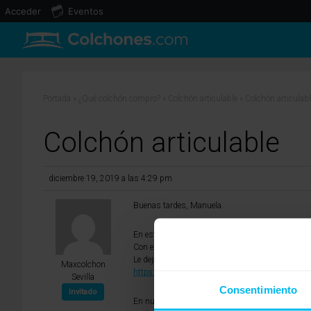
Acceder
Eventos
Portada
»
¿Qué colchón compro?
»
Colchón articulable
»
Colchón articulabl
Colchón articulable
diciembre 19, 2019 a las 4:29 pm
Buenas tardes, Manuela.
En este caso, si lo que busca es un descanso su
Con ellos conseguirá una elasticidad estupenda 
Le dejamos el enlace a nuestros modelos de láte
Maxcolchon
https://www.maxcolchon.com/colchones-de-la
Sevilla
Consentimiento
Invitado
En nuestra tienda Maxcolchon de Tomares (Sevill