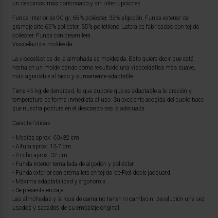
un descanso más continuado y sin interrupciones.
Funda interior de 90 gr, 65% poliéster, 35% algodón. Funda exterior de
gramaje alto 65% poliéster, 35% polietileno. Laterales fabricados con tejido
poliéster. Funda con creamllera.
Viscoelástica moldeada
La viscoelástica de la almohada es moldeada. Esto quiere decir que está
hecha en un molde dando como resultado una viscoelástica más suave,
más agradable al tacto y sumamente adaptable.
Tiene 45 kg de densidad, lo que supone que es adaptable a la presión y
temperatura de forma inmediata al uso. Su excelente acogida del cuello hace
que nuestra postura en el descanso sea la adecuada.
Características
• Medida aprox: 60×32 cm
• Altura aprox: 13-7 cm.
• Ancho aprox: 32 cm.
• Funda interior remallada de algodón y poliéster.
• Funda exterior con cremallera en tejido Ice-Feel doble jacquard.
• Máxima adaptabilidad y ergonomía.
• Se presenta en caja
Las almohadas y la ropa de cama no tienen ni cambio ni devolución una vez
usados y sacados de su embalaje original.