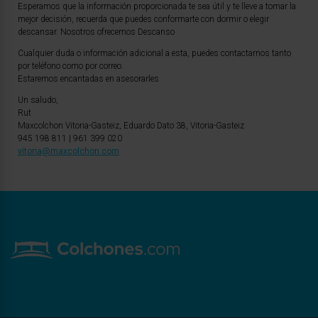
Esperamos que la información proporcionada te sea útil y te lleve a tomar la
mejor decisión, recuerda que puedes conformarte con dormir o elegir
descansar. Nosotros ofrecemos Descanso
Cualquier duda o información adicional a esta, puedes contactarnos tanto
por teléfono como por correo.
Estaremos encantadas en asesorarles
Un saludo,
Rut
Maxcolchon Vitoria-Gasteiz, Eduardo Dato 38, Vitoria-Gasteiz
945 198 811 | 961 399 020
vitoria@maxcolchon.com