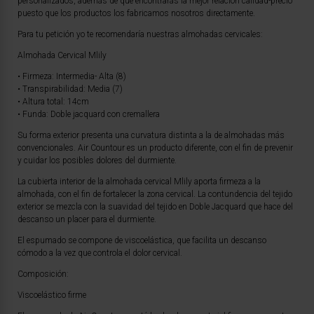
personalizados, además de que encontrarás la mejor relación calidad-precio
puesto que los productos los fabricamos nosotros directamente.
Para tu petición yo te recomendaría nuestras almohadas cervicales:
Almohada Cervical Mlily
• Firmeza: Intermedia- Alta (8)
• Transpirabilidad: Media (7)
• Altura total: 14cm
• Funda: Doble jacquard con cremallera
Su forma exterior presenta una curvatura distinta a la de almohadas más
convencionales. Air Countour es un producto diferente, con el fin de prevenir
y cuidar los posibles dolores del durmiente.
La cubierta interior de la almohada cervical Mlily aporta firmeza a la
almohada, con el fin de fortalecer la zona cervical. La contundencia del tejido
exterior se mezcla con la suavidad del tejido en Doble Jacquard que hace del
descanso un placer para el durmiente.
El espumado se compone de viscoelástica, que facilita un descanso
cómodo a la vez que controla el dolor cervical.
Composición:
Viscoelástico firme