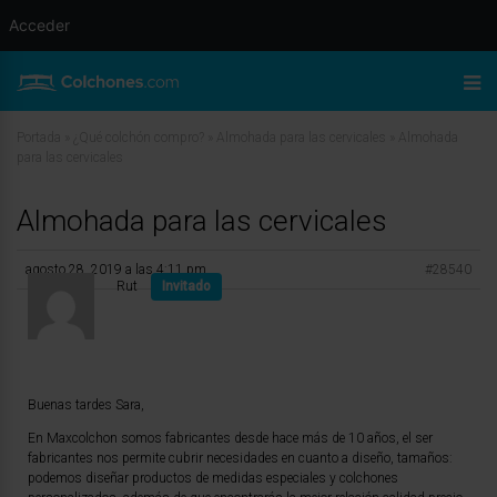
Acceder
Portada
»
¿Qué colchón compro?
»
Almohada para las cervicales
»
Almohada
para las cervicales
Almohada para las cervicales
agosto 28, 2019 a las 4:11 pm
#28540
Rut
Invitado
Buenas tardes Sara,
En Maxcolchon somos fabricantes desde hace más de 10 años, el ser
fabricantes nos permite cubrir necesidades en cuanto a diseño, tamaños:
podemos diseñar productos de medidas especiales y colchones