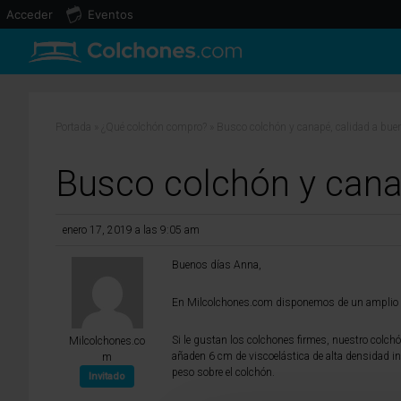
Acceder
Eventos
Portada
»
¿Qué colchón compro?
»
Busco colchón y canapé, calidad a buen
Busco colchón y canap
enero 17, 2019 a las 9:05 am
Buenos días Anna,
En Milcolchones.com disponemos de un amplio c
Si le gustan los colchones firmes, nuestro colc
Milcolchones.co
añaden 6 cm de viscoelástica de alta densidad in
m
peso sobre el colchón.
Invitado