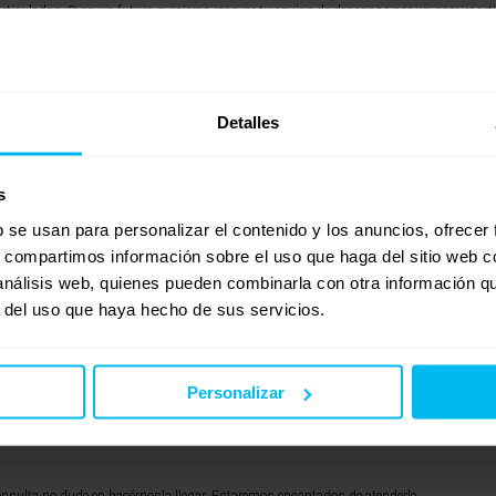
iculadas. Si en un futuro quisieras renovar tu equipo de descanso por un somier arti
tico para que puedas consultar todas sus características en la web:
Detalles
coelasticos-alta-gama/211-colchon-viscoelastico-firme-ecomemory.html
. Puede elegirlo tanto en madera como tapizado, de mas o menos capacidad según tus 
s
eresarte.
b se usan para personalizar el contenido y los anuncios, ofrecer
s, compartimos información sobre el uso que haga del sitio web 
 análisis web, quienes pueden combinarla con otra información q
r del uso que haya hecho de sus servicios.
bles-madera/297-canape-abatible-de-madera-barato.html
Personalizar
les-tapizados-baratos/243-canape-abatible-tapizado-toledo.html