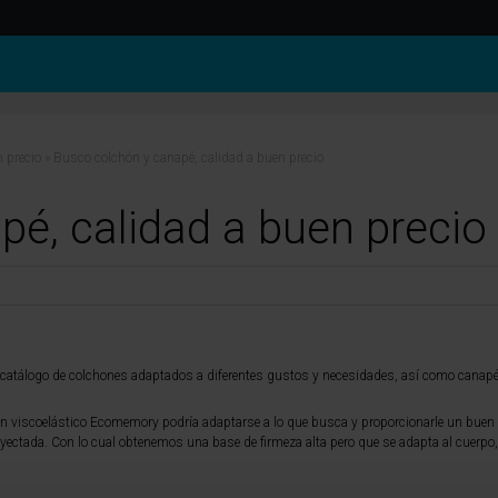
 precio
»
Busco colchón y canapé, calidad a buen precio
é, calidad a buen precio
atálogo de colchones adaptados a diferentes gustos y necesidades, así como canapé
hón viscoelástico Ecomemory podría adaptarse a lo que busca y proporcionarle un bue
yectada. Con lo cual obtenemos una base de firmeza alta pero que se adapta al cuerpo, 