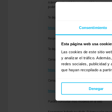
Además este colchón es compatible con camas art
poder articularse.
Te dejamos el enlace directo al colchón viscoelás
Consentimiento
https://www.milcolchones.com/colchones-vis
Respecto al canapé, tienes varias posibilidades
Esta página web usa cookie
Te dejamos en enlace a 2 modelos que pueden int
Las cookies de este sitio we
y analizar el tráfico. Ademá
Canapé de madera Lugo:
redes sociales, publicidad y
que hayan recopilado a parti
https://www.milcolchones.com/canapes-abati
Canapé tapizado Toledo:
Denegar
https://www.milcolchones.com/canapes-abatib
Puedes consultar más modelos en la web.