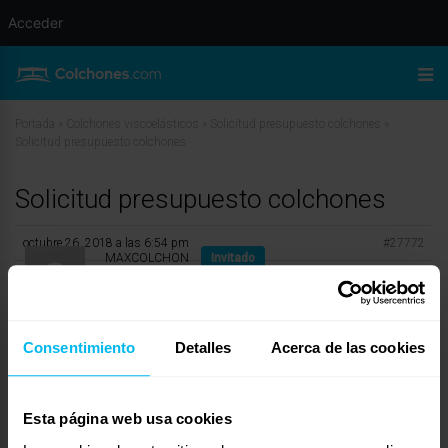
Acceder
Portada
»
Colchones viscoelásticos
»
Solicitud presupuesto colchones
»
Solicitud presupuesto colchones
Solicitud presupuesto colchones
octubre 26, 2018 a las 6:54 pm
#27772
MAXCOLCHON
Invitado
Consentimiento
Detalles
Acerca de las cookies
Buenas tardes Pili
En Maxcolchon somos fabricantes desde hace más de 10 años, utilizamos
materiales de primera calidad incluso para los colchones más económicos.
Esta página web usa cookies
En nuestra Web podrás encontrar un amplio catalogo de modelos que se