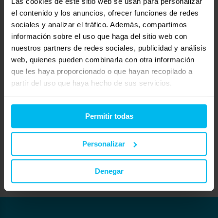
Las cookies de este sitio web se usan para personalizar
adapten más a lo que estas buscando.
el contenido y los anuncios, ofrecer funciones de redes
https://www.maxcolchon.com/
sociales y analizar el tráfico. Además, compartimos
información sobre el uso que haga del sitio web con
Por la medida no te preocupes, fabricamos todas las medidas del mercado.
nuestros partners de redes sociales, publicidad y análisis
Para una atención más personalizada te invito llames por telefono a nuestro
web, quienes pueden combinarla con otra información
departamento comercial 961 399 020 o si lo prefieres acercate a tu tienda
Maxcolchon mas cercana y mis compis te asesorarán encantadas.
que les haya proporcionado o que hayan recopilado a
partir del uso que haya hecho de sus servicios.
Te paso el enlace
https://www.maxcolchon.com/tiendas-de-colchones-en-sevilla.html
Espero haber sido de ayuda y para cualquier consulta estamos a tu
Permitir todas
disposición.
Un saludo.
Personalizar
Rossa – MAXCOLCHON SEGOVIA
– CC LUZ DE CASTILLA.
921475896 – 961 399 020
segovia@maxcolchon.com
Denegar