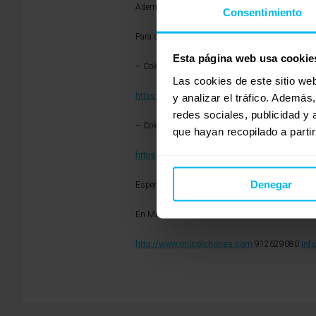
Además lo que podríamos hacer a pesar de que s
Consentimiento
Para que vayais viendo algunaas opciones posib
Esta página web usa cookie
– Colchón DUO Relax ( paara Estela):
Las cookies de este sitio we
https://www.milcolchones.com/colchones-visc
y analizar el tráfico. Ademá
redes sociales, publicidad y
– Colchón Ecomemory ( para Manuel):
que hayan recopilado a parti
https://www.milcolchones.com/colchones-vis
Denegar
Esperamos haberle ayudado. Si tiene cualquier c
En Milcolchones.com llevamos más de 30 años fa
http://www.milcolchones.com
912629080
inf