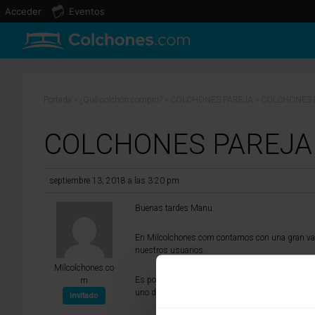
Acceder
Eventos
Portada
»
¿Qué colchón compro?
»
COLCHONES PAREJA
»
COLCHONES 
COLCHONES PAREJA
septiembre 13, 2018 a las 3:20 pm
Buenas tardes Manu.
En Milcolchones.com contamos con una gran vari
nuestros usuarios.
Milcolchones.co
Es por ello que si estáis buscanod un colchón p
m
uno de nuestros asesores os ayude a encontrar e
Invitado