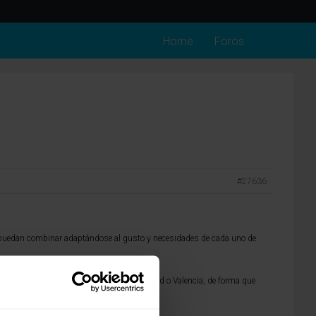
Home
Foros
#27636
 puedan combinar adaptándose al gusto y necesidades de cada uno de
or cualquiera de nuestras tiendas en Madrid o Valencia, de forma que