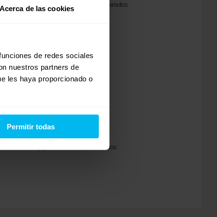
tén un poco más unidos y no totalmente separados.
Acerca de las cookies
stros gustos:
 funciones de redes sociales
con nuestros partners de
ue les haya proporcionado o
Permitir todas
as necesidades y gustos de nuestros usuarios.