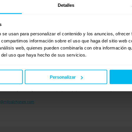
ean colchones individuales es colocarles una funda pantalón o en H, de forma que es
Detalles
les para vosotros os dejamos dos colchones que creemos que pueden ajustarse a vue
s
b se usan para personalizar el contenido y los anuncios, ofrecer
oelasticos-alta-gama/451-colchon-latex-natural-y-viscoelastica-duo.html
s, compartimos información sobre el uso que haga del sitio web 
 análisis web, quienes pueden combinarla con otra información q
r del uso que haya hecho de sus servicios.
coelasticos-alta-gama/211-colchon-viscoelastico-firme-ecomemory.html
Personalizar
onsulta no dude en hacérnosla llegar. Estaremos encantados de atenderle.
bricando y distribuyendo nuestros propios equipos de descanso siempre acorde a l
o@milcolchones.com