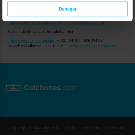
Si deseas probar sin compromiso, este u otros colchones, Maxcolchon
además de tienda online, cuenta con más de 40 puntos de venta en las
Denegar
principales ciudades españolas.
https://www.maxcolchon.com/tiendas-de-colchones.html
Espero haberte ayudado, un saludo, Inma
http://www.maxcolchon.com
– 900 104 355 / 638 394 535
Maxcolchon Albacete – 967 188 071 –
albacete@maxcolchon.com
Copyright © Maxcolchon S.L. - Todos los derechos reservados.