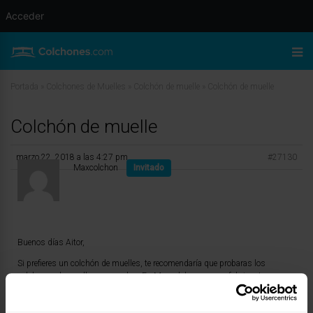
Acceder
Portada
»
Colchones de Muelles
»
Colchón de muelle
»
Colchón de muelle
Colchón de muelle
marzo 22, 2018 a las 4:27 pm
#27130
Maxcolchon
Invitado
Buenos días Aitor,
Si prefieres un colchón de muelles, te recomendaría que probaras los
colchones de muelles ensacados. En Maxcolchon somos fabricantes
propios, y nuestros colchones de muelles los fabricamos con este tipo de
carcasa de muelle ensacado.