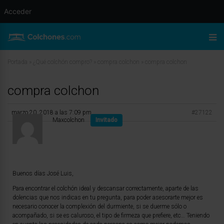
Acceder
Portada
»
¿Qué colchón compro?
»
compra colchon
»
compra colchon
compra colchon
marzo 20, 2018 a las 7:09 pm
#27122
Maxcolchon
Invitado
Buenos días José Luis,
Para encontrar el colchón ideal y descansar correctamente, aparte de las
dolencias que nos indicas en tu pregunta, para poder asesorarte mejor es
necesario conocer la complexión del durmiente, si se duerme sólo o
acompañado, si se es caluroso, el tipo de firmeza que prefiere, etc… Teniendo