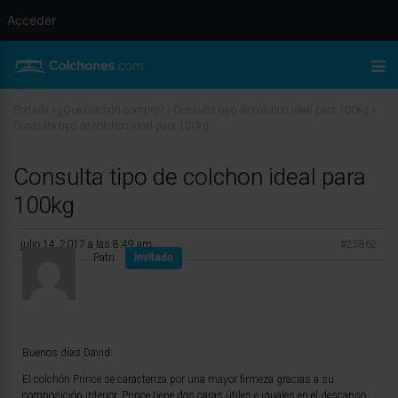
Acceder
Portada
»
¿Qué colchón compro?
»
Consulta tipo de colchon ideal para 100kg
»
Consulta tipo de colchon ideal para 100kg
Consulta tipo de colchon ideal para
100kg
julio 14, 2017 a las 8:49 am
#25862
Patri
Invitado
Buenos días David:
El colchón Prince se caracteriza por una mayor firmeza gracias a su
composición interior. Prince tiene dos caras útiles e iguales en el descanso.