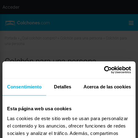
Acceder
Portada
»
¿Qué colchón compro?
»
Colchón para una persona
»
Colchón para
una persona
Colchón para una persona
mayo 25, 2015 a las 5:03 pm
#23590
Lorena
Invitado
Consentimiento
Detalles
Acerca de las cookies
Esta página web usa cookies
Buenos dias
Las cookies de este sitio web se usan para personalizar
El modelo visco 15 conseguimos un buen colchón, suave y adaptable, que
el contenido y los anuncios, ofrecer funciones de redes
apenas ocupa espacio y con el que saldremos de cualquier apuro.
sociales y analizar el tráfico. Además, compartimos
Nuestra fabricación es 100% española con productos nacionales. Es