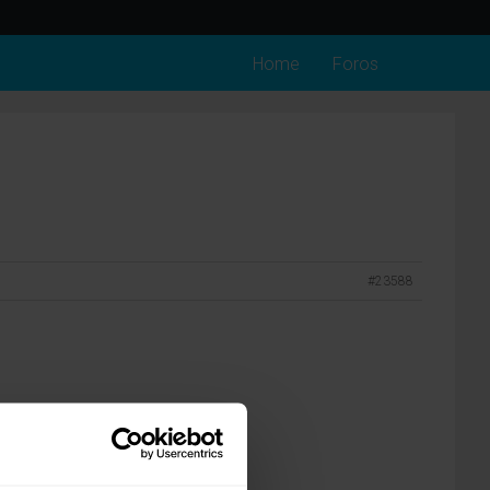
Home
Foros
#23588
irmezas distintas.