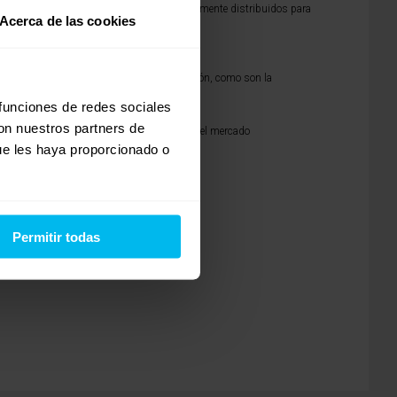
materiales de última generación estratégicamente distribuidos para
Acerca de las cookies
e materiales anatómicos de última generación, como son la
 funciones de redes sociales
con nuestros partners de
te de fabrica, siendo los mejores precios del mercado
ue les haya proporcionado o
Permitir todas