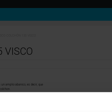
SCO COLCHÓN 135 VISCO
 VISCO
 un amplio abanico, es decir, que
colchon.
ros de viscoelastica, dependiendo de lo que le sustente a esta, hacemos que tengan f
su complexion le muestro varios modelos que le pueden interesar.