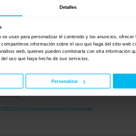
olchón con el que rozamos la perfección en el descanso, debido a su composición de 
Detalles
z suave y agradable.
s
e los modelos más demandados en la actualidad, debido a su excelente combinación d
b se usan para personalizar el contenido y los anuncios, ofrecer
s, compartimos información sobre el uso que haga del sitio web 
os nacionales. Es fabricación propia, por lo que nuestros productos salen directamen
 análisis web, quienes pueden combinarla con otra información q
s físicas repartidas entre Alicante y Murcia.
r del uso que haya hecho de sus servicios.
ingún coste.
Personalizar
6 571 00 58
17775823768/+ColchonesDulcesSueñosTorrevieja/posts