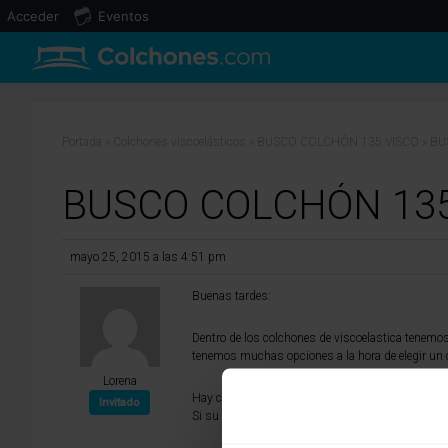
Acceder
Eventos
Portada
»
Colchones viscoelásticos
»
BUSCO COLCHÓN 135 VISCO
»
BU
BUSCO COLCHÓN 135
mayo 25, 2015 a las 4:51 pm
Buenas tardes:
Dentro de los colchones de viscoelastica tenemos
tenemos muchas opciones a la hora de elegir un 
Lorena
Hay colchones que aunque tengan varios centimet
Invitado
Si su preferencia de firmiza es intermedia y por 