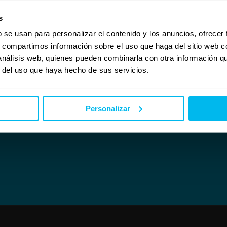
nes juveniles, donde podrá ver una serie de modelos pensados especialmente para estos
s
ONES-JUVENILES-90-x-190-cm
b se usan para personalizar el contenido y los anuncios, ofrecer
s, compartimos información sobre el uso que haga del sitio web 
sotros.
 análisis web, quienes pueden combinarla con otra información q
r del uso que haya hecho de sus servicios.
Personalizar