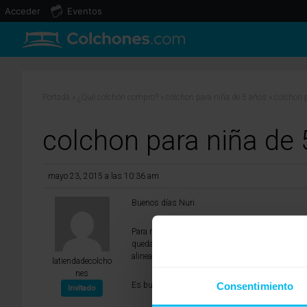
Acceder
Eventos
Portada
»
¿Qué colchón compro?
»
colchon para niña de 5 años
»
colchon 
colchon para niña de 
mayo 23, 2015 a las 10:36 am
Buenos días Nuri.
Para niños en edad de crecimiento, como es el ca
quedar siempre en posición horizontal, sin posib
alineará mejor la espalda y eliminará la sensació
latiendadecolcho
nes
Consentimiento
Es bueno que la última capa del colchón sea de vi
Invitado