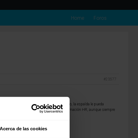
Home
Foros
#23577
to, pero para que según vaya ganando en peso, la espalda le pueda
olchón de muelle bonell o en un núcleo de espumación HR, aunque siempre
Acerca de las cookies
ello el descanso.