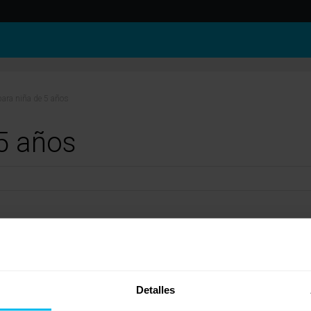
para niña de 5 años
5 años
so, se recomienda sobre todo firmeza. Evidentemente el peso de la niña ahora no es al
ilidad de curvatura hacia el interior. Ese grado de firmeza la puede encontrar en un c
n de «rebote» el colchón de espumación de alta densidad.
Detalles
scoelástica, para que además de rigidez tenga adaptabilidad al cuerpo y favorecer con 