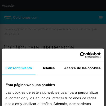
Acceder
Portada
»
¿Qué colchón compro?
»
Colchón para una persona
»
Colchón para
una persona
Colchón para una persona
mayo 23, 2015 a las 10:01 am
#23573
latiendadecolchones
Invitado
Consentimiento
Detalles
Acerca de las cookies
Esta página web usa cookies
Buenas tardes Marga.
Las cookies de este sitio web se usan para personalizar
Entiendo si dice que es un colchón provisional, que buscará una buena
el contenido y los anuncios, ofrecer funciones de redes
relación calidad-precio en el colchón.
sociales y analizar el tráfico. Además, compartimos
Si nos ceñimos a esas características más el peso del durmiente, un