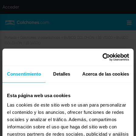
Acceder
Portada
»
Colchones viscoelásticos
»
BUSCO COLCHÓN 135 VISCO
»
BUSCO
COLCHÓN 135 VISCO
BUSCO COLCHÓN 135 VISCO
Consentimiento
Detalles
Acerca de las cookies
mayo 22, 2015 a las 3:26 pm
#23560
manuel
Invitado
Esta página web usa cookies
Las cookies de este sitio web se usan para personalizar
no se porqué? el mensaje se ha publicado 3 veces, he intentado borrar los
el contenido y los anuncios, ofrecer funciones de redes
otros dos, pero no se como, si algún moderador puede lo agradecería, siento
sociales y analizar el tráfico. Además, compartimos
el error
información sobre el uso que haga del sitio web con
nuestros partners de redes sociales, publicidad y análisis