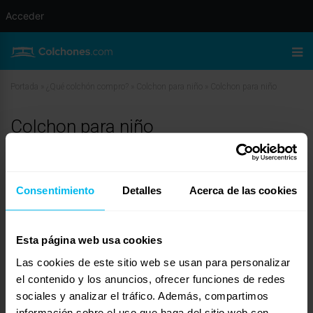
Acceder
Portada
»
¿Qué colchón compro?
»
Colchon para niño
»
Colchon para niño
Colchon para niño
julio 15, 2010 a las 8:26 am
#12123
javier tomas
Invitado
Consentimiento
Detalles
Acerca de las cookies
Esta página web usa cookies
Buenos dias.
Como no me dice si es para bebe le doy esta referencia
Las cookies de este sitio web se usan para personalizar
http://www.tucolchonencasa.com/epages/wwwtucolchonencasacom.
el contenido y los anuncios, ofrecer funciones de redes
sf/es_ES/?ObjectPath=/Shops/189504/Products/506/SubProducts/506-
0001
sociales y analizar el tráfico. Además, compartimos
Y este otro
información sobre el uso que haga del sitio web con