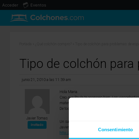
Acceder
Eventos
Portada
»
¿Qué colchón compro?
»
Tipo de colchón para problemas de esp
Tipo de colchón para
junio 21, 2010 a las 11:39 am
Hola Maria.
Creo que Paula te aconsejo bien. Los viscoelast
material. De toda manera hay mas tipos de espu
De todas maneras, como dice Paula, ningun colc
Javier Tomas
Un saludo
Invitado
Javier Tomas
Consentimiento
http://www.tucolchonencasa.com