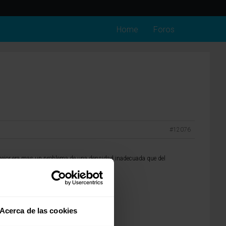
Home
Foros
#12076
o mejor era mas un problema de una densidad inadecuada que del
Acerca de las cookies