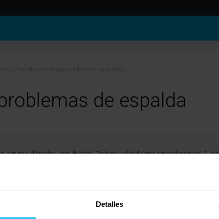
alda
»
Tipo de colchón para problemas de espalda
 problemas de espalda
icos son muy diferentes unos de otros. Tanto por calidad como por configuracion. A l
maciones y puede que alguna te vaya bien.
hon es medicina.
Detalles