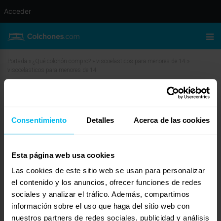
Acceder
Portada
»
¿Qué colchón compro?
»
viscoelasticos para menores de 14
»
viscoelasticos para menores de 14
viscoelasticos para menores de 14
Consentimiento
Detalles
Acerca de las cookies
junio 16, 2010 a las 6:20 am
#12069
Javier Tomas
Invitado
Esta página web usa cookies
Las cookies de este sitio web se usan para personalizar
En principio no tiene problemas en que un menor de 14 años duerma en
el contenido y los anuncios, ofrecer funciones de redes
viscolastica. Al tener un menor peso puede usar uno de menos anchura de
sociales y analizar el tráfico. Además, compartimos
lo normal para un adulto. Ademas, tiene la ventaja de que se puede limpiar
información sobre el uso que haga del sitio web con
con un trapo humedo con jabon neutro, que se puede eliminar olor
espolvoreando en seco bicarbonato y luego recogerlo con la aspiradora, y que
nuestros partners de redes sociales, publicidad y análisis