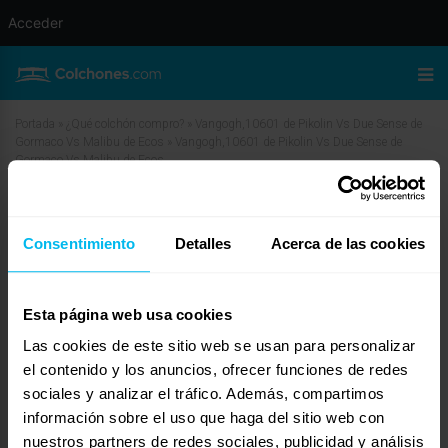
Acceder
Portada
»
¿Qué colchón compro?
»
Vangogh,10601 de Pikolin Vs Due Sense de
Gormaco Vs Malibu de Ecos
»
Vangogh,10601 de Pikolin Vs Due Sense de
Gormaco Vs Malibu de Ecos
Vangogh,10601 de Pikolin Vs Due
Sense de Gormaco Vs Malibu de
Consentimiento
Detalles
Acerca de las cookies
Ecos
Esta página web usa cookies
junio 5, 2010 a las 4:37 am
#12056
TiendasZulima
Invitado
Las cookies de este sitio web se usan para personalizar
el contenido y los anuncios, ofrecer funciones de redes
sociales y analizar el tráfico. Además, compartimos
información sobre el uso que haga del sitio web con
nuestros partners de redes sociales, publicidad y análisis
Perdon olvide ponerle en link al colchon Malibú