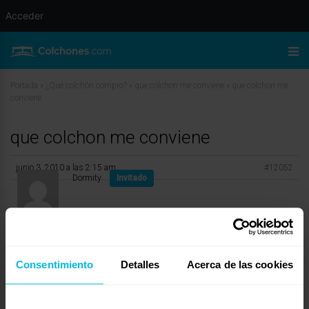
Acceder
Portada
»
¿Qué colchón compro?
»
que colchon me conviene
»
que colchon me
conviene
que colchon me conviene
junio 3, 2010 a las 2:15 am
#12052
Dormity
Invitado
Buenos días,
Consentimiento
Detalles
Acerca de las cookies
Por lo que indicas creo que deberías decantarte por colchones viscoelásticos
de firmeza media para así alejarte de los extremos que normalmente no son
recomendados por los especialistas de la espalda. Yo buscaría colchones