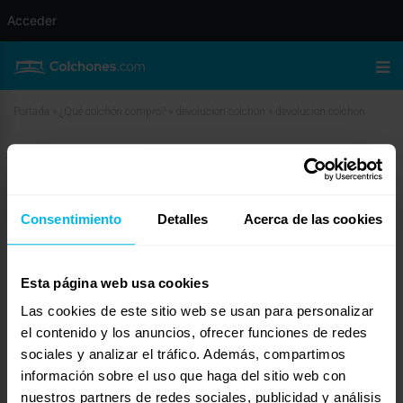
Acceder
Portada
»
¿Qué colchón compro?
»
devolucion colchon
»
devolucion colchon
devolucion colchon
junio 2, 2010 a las 6:23 am
#12046
Pepa
Invitado
Consentimiento
Detalles
Acerca de las cookies
Esta página web usa cookies
Las cookies de este sitio web se usan para personalizar
Hola Carlos, pues yo que tú iría enseguida a el Corte inglés y lo devolvería.
Ya sabes, si no queda satisfecho le devolvemos el dinero o lo cambiamos
el contenido y los anuncios, ofrecer funciones de redes
por otro. Yo comentaría el problema y que no estaís satisfechos. El corte
sociales y analizar el tráfico. Además, compartimos
inglés lo cambia. Te lo digo por experiencia. Pero ves pronto.
información sobre el uso que haga del sitio web con
nuestros partners de redes sociales, publicidad y análisis