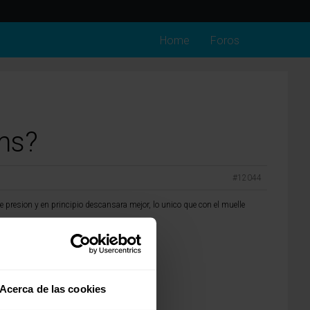
Home
Foros
ms?
#12044
e presion y en principio descansara mejor, lo unico que con el muelle
Acerca de las cookies