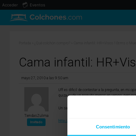
Acceder
Eventos
Portada
»
¿Qué colchón compro?
»
Cama infantil: HR+Visco 10cms o Mue
Cama infantil: HR+V
mayo 27, 2010 a las 9:50 am
Uff es dificil de contestar a la pregunta, en mi 
quiza sude un poquito menos en verano, pero por 
Un saludo
TiendasZulima
http://www.tiendaszulima.com
Invitado
Consentimiento