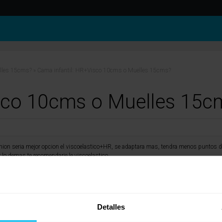
lles 15cms?
»
Cama infantil: HR+Visco 10cms o Muelles 15cms?
isco 10cms o Muelles 15c
opinion seria mejor opcion el viscoelastico+HR, se adaptara mas, tendra menos puntos d
lo demas te recomendarie le viscoelastico.
Detalles