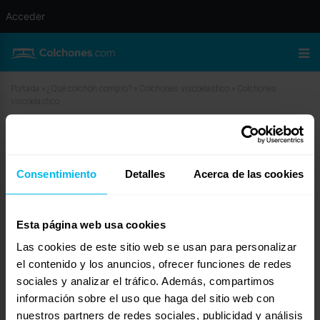
Acceder
Portada
»
¿Qué colchón compro?
»
Colchones viscoelastico
»
Colchones
viscoelastico
Colchones viscoelastico
Consentimiento
Detalles
Acerca de las cookies
mayo 27, 2010 a las 10:00 am
#12043
manusm
Invitado
Esta página web usa cookies
Las cookies de este sitio web se usan para personalizar
Gracias Paula, en el colchon vamos a dormir 2 personas, la 1º una mujer de
el contenido y los anuncios, ofrecer funciones de redes
1,70 y 63 kg y luego un hombre de 1,87 y 80kg,el colchon que habia visto
sociales y analizar el tráfico. Además, compartimos
es de los que venden en ahorro total de viscoelastica pero no me fio mucho
información sobre el uso que haga del sitio web con
de su calidad y seguramente vaya a un sitio de mostoles que he visto por el
foro que son expecialistas y buscare un colchon de uno 300 €-400€.
nuestros partners de redes sociales, publicidad y análisis