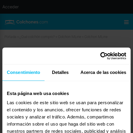
Acceder
Portada
»
¿Qué colchón compro?
»
Colchon MLine
»
Colchon MLine
Colchon MLine
mayo 26, 2010 a las 4:03 am
#12038
ELBUENCOLCHON
Invitado
Consentimiento
Detalles
Acerca de las cookies
Esta página web usa cookies
Las cookies de este sitio web se usan para personalizar
Hola Belial
el contenido y los anuncios, ofrecer funciones de redes
No tenemos datos sobre esta marca, asi que le voy a dar una alternativa que
sociales y analizar el tráfico. Además, compartimos
nosotros ofrecemos.
El colchón que le recomendamos es de la marca Flex, el modelo Duna, es un
información sobre el uso que haga del sitio web con
modelo que da muy buenos resultados, se compone de muelle ensacando y
nuestros partners de redes sociales, publicidad y análisis