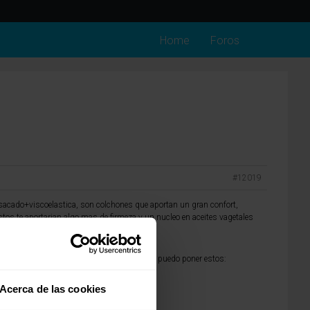
Home
Foros
#12019
nsacado+viscoelastica, son colchones que aportan un gran confort,
stos te aportarian algo mas de firmeza y un nucleo en aceites vagetales
tes, todos ellos de calidad como ejemplo te puedo poner estos:
Acerca de las cookies