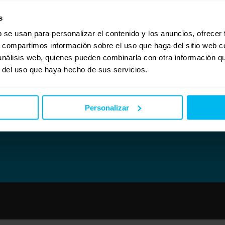
CHON_ERGO_L2_STAR_MUELLES_VISCOELASTICA.html
en muelle ensacado con viscoe
s
recio, en mi opinion son dos buenisimas opciones.
b se usan para personalizar el contenido y los anuncios, ofrecer
s, compartimos información sobre el uso que haga del sitio web 
 análisis web, quienes pueden combinarla con otra información q
r del uso que haya hecho de sus servicios.
Personalizar