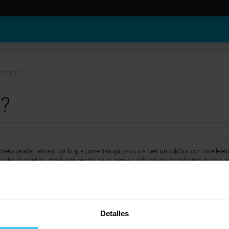
compro?
?
ero de alternativas, por lo que comentas quiza os iria bien un colchon con muelle e
ucleo de muelles, otra buena opcion quiza seria un colchon en viscoelastica de soja, e
stica normal.
o con estas caracteristicas, nosotros te podemos ofrecer varios de distintos fabrican
Detalles
s/COLCHON_NATURTEC_SOJA_COMODON_VISCO-SOJA.html
en soja