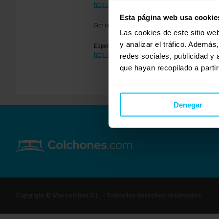
http://www.tiendaszulima.com/Mixtos/COL
Esta página web usa cookie
Son colchones de una gran calidad y excelente p
Las cookies de este sitio we
y analizar el tráfico. Ademá
Espero haberte ayudado
http://www.tiendaszulima.com
redes sociales, publicidad y
que hayan recopilado a parti
Denegar
Copyright © Maxcolchon S.L. - Todos los derechos reservados.